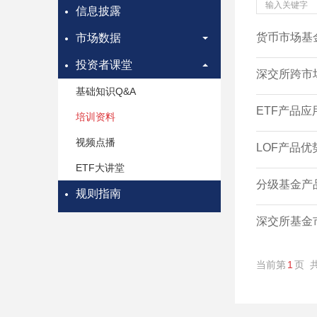
输
信息披露
入
关
货币市场基
市场数据
键
字
投资者课堂
深交所跨市
基础知识Q&A
ETF产品
培训资料
视频点播
LOF产品
ETF大讲堂
分级基金产
规则指南
深交所基金
当前第
1
页 