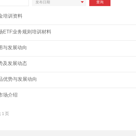
发
查询
布
日
金培训资料
期
场ETF业务规则培训材料
应用与发展动向
优势及发展动态
品优势与发展动向
市场介绍
共
1
页